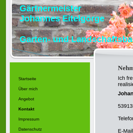
Gärtnermeister
Johannes Eitelgörge
Garten- und Landschaftsb
Nehme
Ich fr
Startseite
realis
Über mich
Johan
Angebot
53913 
Kontakt
Telefo
Impressum
Datenschutz
E-Mai