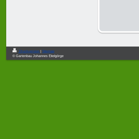
Druckversion
|
Sitemap
© Gartenbau Johannes Eitelgörge